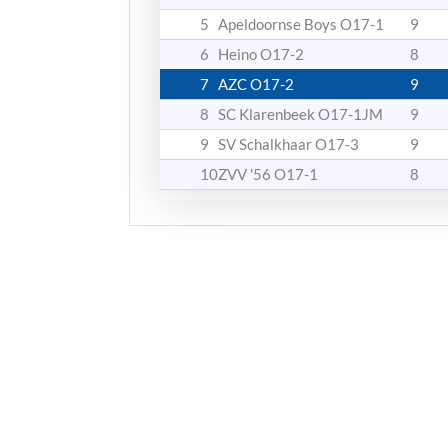
5
Apeldoornse Boys O17-1
9
6
Heino O17-2
8
7
AZC O17-2
9
8
SC Klarenbeek O17-1JM
9
9
SV Schalkhaar O17-3
9
10
ZVV '56 O17-1
8