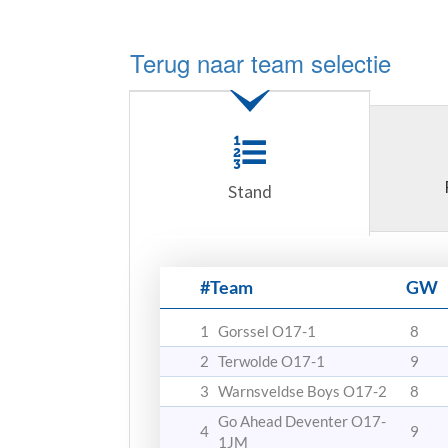
Terug naar team selectie
Stand
#
Team
GW
1
Gorssel O17-1
8
2
Terwolde O17-1
9
3
Warnsveldse Boys O17-2
8
Go Ahead Deventer O17-
4
9
1JM