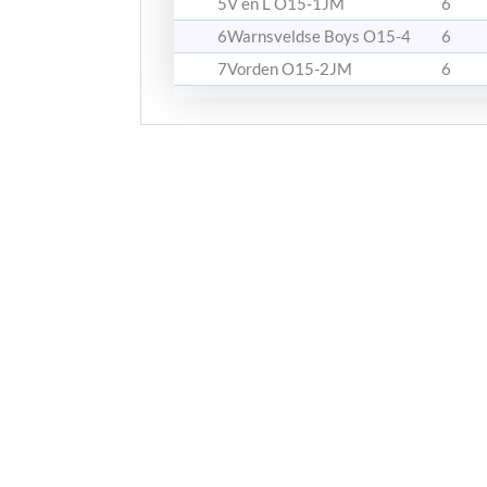
5
V en L O15-1JM
6
6
Warnsveldse Boys O15-4
6
7
Vorden O15-2JM
6