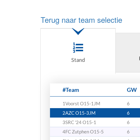
Terug naar team selectie
Stand
#
Team
GW
1
Voorst O15-1JM
6
2
AZC O15-3JM
6
3
SRC '24 O15-1
6
4
FC Zutphen O15-5
6