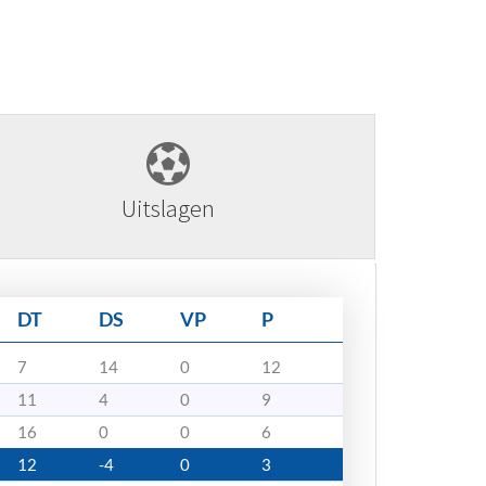
Uitslagen
DT
DS
VP
P
7
14
0
12
11
4
0
9
16
0
0
6
12
-4
0
3