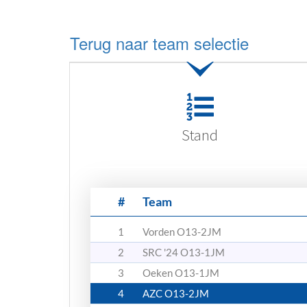
Terug naar team selectie
Stand
#
Team
1
Vorden O13-2JM
2
SRC '24 O13-1JM
3
Oeken O13-1JM
4
AZC O13-2JM