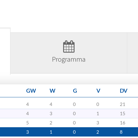
Programma
GW
W
G
V
DV
4
4
0
0
21
4
3
0
1
15
5
2
0
3
16
3
1
0
2
8