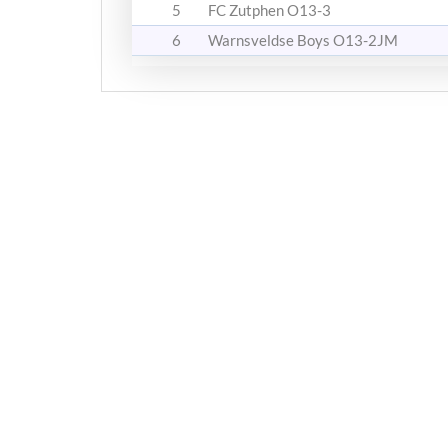
5
FC Zutphen O13-3
6
Warnsveldse Boys O13-2JM