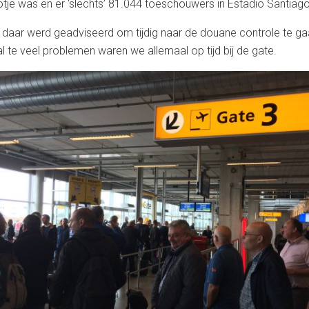
otje was en er ‘slechts’ 81.044 toeschouwers in Estadio Santia
n daar werd geadviseerd om tijdig naar de douane controle te ga
l te veel problemen waren we allemaal op tijd bij de gate.