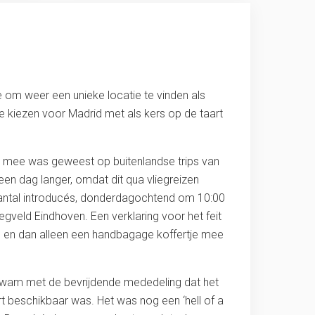
 om weer een unieke locatie te vinden als
te kiezen voor Madrid met als kers op de taart
ucé mee was geweest op buitenlandse trips van
een dag langer, omdat dit qua vliegreizen
aantal introducés, donderdagochtend om 10:00
veld Eindhoven. Een verklaring voor het feit
s en dan alleen een handbagage koffertje mee
n kwam met de bevrijdende mededeling dat het
 beschikbaar was. Het was nog een ‘hell of a