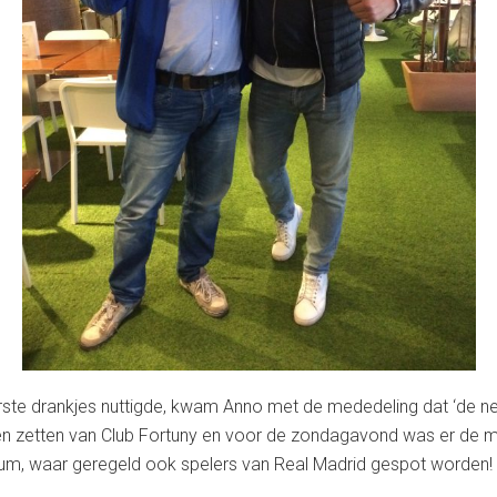
eerste drankjes nuttigde, kwam Anno met de mededeling dat ‘de ne
ten zetten van Club Fortuny en voor de zondagavond was er de m
ium, waar geregeld ook spelers van Real Madrid gespot worden! 