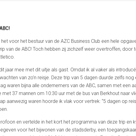
 ABC!
 het voor het bestuur van de AZC Business Club een hele opgave
rip van de ABC! Toch hebben zij zichzelf weer overtroffen, door 
letico.
it jaar mee met dit uitje als gast. Omdat ik al vaker als introd
rwachten van zo’n reisje. Deze trip van 5 dagen duurde zelfs nog 
a dag waren bijna alle ondernemers van de ABC, samen met een 
e met 37 mannen om 10:30 uur met de bus van Berkhout naar vlieg
ap aanwezig waren hoorde ik vlak voor vertrek: “5 dagen op rei
oen.
icrofoon en vertelde in het kort het programma van deze trip e
gegeven voor het bijwonen van de stadsderby, een toegangskaart