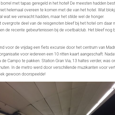
borrel met tapas geregeld in het hotel! De meesten hadden best
iet helemaal overeen te komen met die van het hotel. Wat blokj
maal wat we verwacht hadden, maar het stilde wel de honger.
t overgrote deel van de reisgenoten bleef bij het hotel om daar 
en de recente gebeurtenissen bij de voetbalclub. Het bleef nog 
tond voor de vrijdag een fiets excursie door het centrum van M
organisatie voor iedereen een 10 ritten kaart aangeschaft. Nada
sa de Campo te pakken. Station Gran Via, 13 haltes verder, was 
minuten. In de metro werd door verschillende muzikanten voor ver
ziek gewoon doorspeelde!