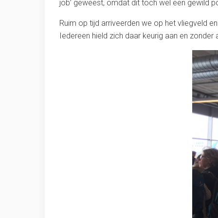
job’ geweest, omdat dit toch wel een gewild p
Ruim op tijd arriveerden we op het vliegveld e
Iedereen hield zich daar keurig aan en zonder a