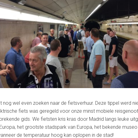
nog wel even zoeken naar de fietsverhuur. Deze tippel werd ni
lektrische fiets was geregeld voor onze minst mobiele reisgeno
rekende gids. We fietsten kris kras door Madrid langs leuke ui
an Europa, het grootste stadspark van Europa, het bekende museo
wanneer de temperatuur hoog kan oplopen in de stad!