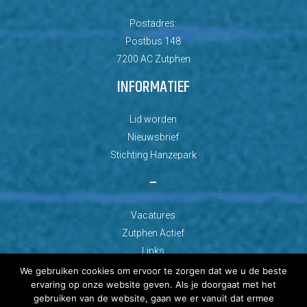
Postadres:
Postbus 148
7200 AC Zutphen
INFORMATIEF
Lid worden
Nieuwsbrief
Stichting Hanzepark
–
Vacatures
Zutphen Actief
Links
We gebruiken cookies om ervoor te zorgen dat we u de beste
ervaring op onze website geven. Als je doorgaat met het
gebruiken van de website, gaan we er vanuit dat ermee