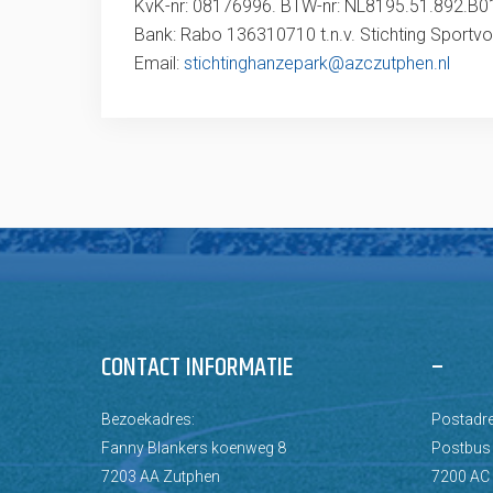
KvK-nr: 08176996. BTW-nr: NL8195.51.892.B0
Bank: Rabo 136310710 t.n.v. Stichting Sportv
Email:
stichtinghanzepark@azczutphen.nl
CONTACT INFORMATIE
–
Bezoekadres:
Postadre
Fanny Blankers koenweg 8
Postbus
7203 AA Zutphen
7200 AC