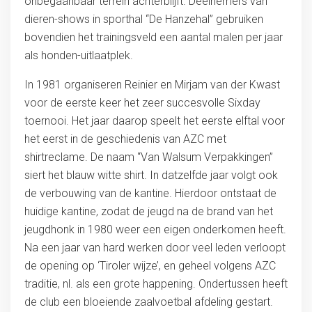
onbegaanbaar terrein achterblijft. Deelnemers van
dieren-shows in sporthal “De Hanzehal” gebruiken
bovendien het trainingsveld een aantal malen per jaar
als honden-uitlaatplek.
In 1981 organiseren Reinier en Mirjam van der Kwast
voor de eerste keer het zeer succesvolle Sixday
toernooi. Het jaar daarop speelt het eerste elftal voor
het eerst in de geschiedenis van AZC met
shirtreclame. De naam “Van Walsum Verpakkingen”
siert het blauw witte shirt. In datzelfde jaar volgt ook
de verbouwing van de kantine. Hierdoor ontstaat de
huidige kantine, zodat de jeugd na de brand van het
jeugdhonk in 1980 weer een eigen onderkomen heeft.
Na een jaar van hard werken door veel leden verloopt
de opening op ‘Tiroler wijze’, en geheel volgens AZC
traditie, nl. als een grote happening. Ondertussen heeft
de club een bloeiende zaalvoetbal afdeling gestart.