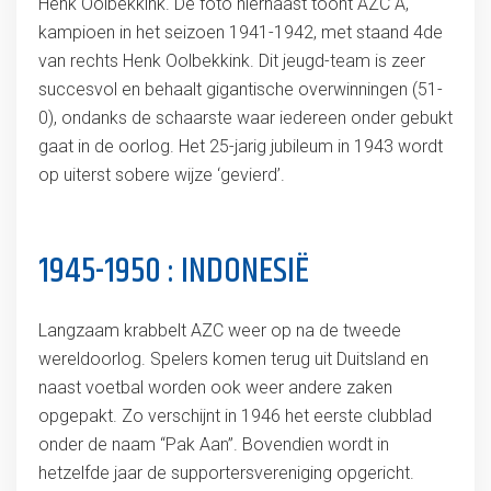
Henk Oolbekkink. De foto hiernaast toont AZC A,
kampioen in het seizoen 1941-1942, met staand 4de
van rechts Henk Oolbekkink. Dit jeugd-team is zeer
succesvol en behaalt gigantische overwinningen (51-
0), ondanks de schaarste waar iedereen onder gebukt
gaat in de oorlog. Het 25-jarig jubileum in 1943 wordt
op uiterst sobere wijze ‘gevierd’.
1945-1950 : INDONESIË
Langzaam krabbelt AZC weer op na de tweede
wereldoorlog. Spelers komen terug uit Duitsland en
naast voetbal worden ook weer andere zaken
opgepakt. Zo verschijnt in 1946 het eerste clubblad
onder de naam “Pak Aan”. Bovendien wordt in
hetzelfde jaar de supportersvereniging opgericht.