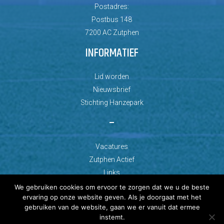
Postadres:
Postbus 148
7200 AC Zutphen
INFORMATIEF
Lid worden
Nieuwsbrief
Stichting Hanzepark
–
Vacatures
Zutphen Actief
Links
We gebruiken cookies om ervoor te zorgen dat we u de beste
ervaring op onze website geven. Als je doorgaat met het
gebruiken van de website, gaan we er vanuit dat ermee
instemt.