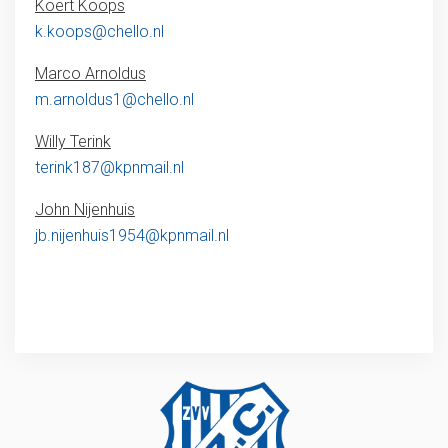
Koert Koops
k.koops@chello.nl
Marco Arnoldus
m.arnoldus1@chello.nl
Willy Terink
terink187@kpnmail.nl
John Nijenhuis
jb.nijenhuis1954@kpnmail.nl