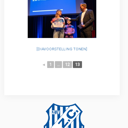
[DIAVOORSTELLING TONEN]
◄
1
...
12
13