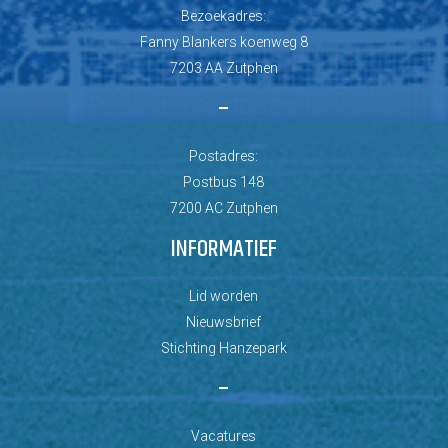
Bezoekadres:
Fanny Blankers koenweg 8
7203 AA Zutphen
–
Postadres:
Postbus 148
7200 AC Zutphen
INFORMATIEF
Lid worden
Nieuwsbrief
Stichting Hanzepark
–
Vacatures