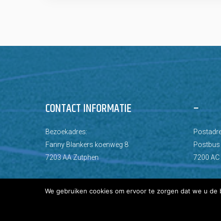
CONTACT INFORMATIE
–
Bezoekadres:
Postadre
Fanny Blankers koenweg 8
Postbus
7203 AA Zutphen
7200 AC
We gebruiken cookies om ervoor te zorgen dat we u de b
© Copyright 2026 AZC Zutphen