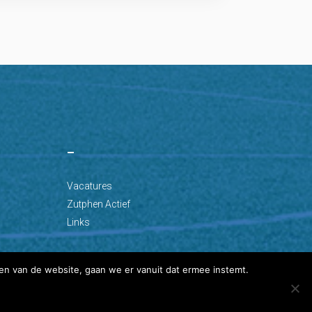
–
Vacatures
Zutphen Actief
Links
en van de website, gaan we er vanuit dat ermee instemt.
Ontwikkeld door: Best4u Group B.V.