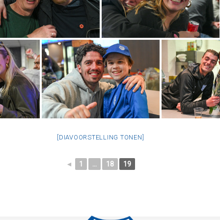
[DIAVOORSTELLING TONEN]
◄
1
...
18
19