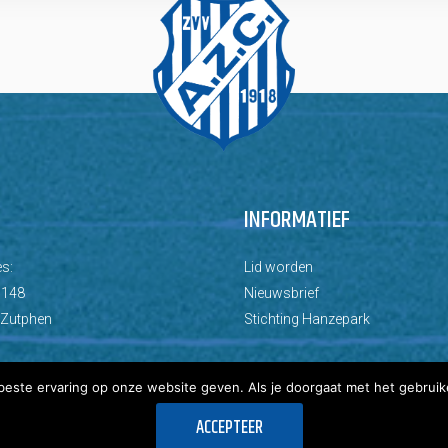
INFORMATIEF
s:
Lid worden
 148
Nieuwsbrief
 Zutphen
Stichting Hanzepark
este ervaring op onze website geven. Als je doorgaat met het gebruik
ACCEPTEER