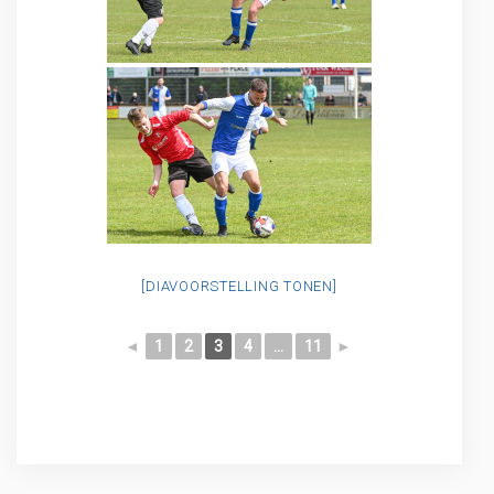
[DIAVOORSTELLING TONEN]
◄
1
2
3
4
...
11
►