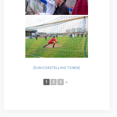
[DIAVOORSTELLING TONEN]
1
2
3
►