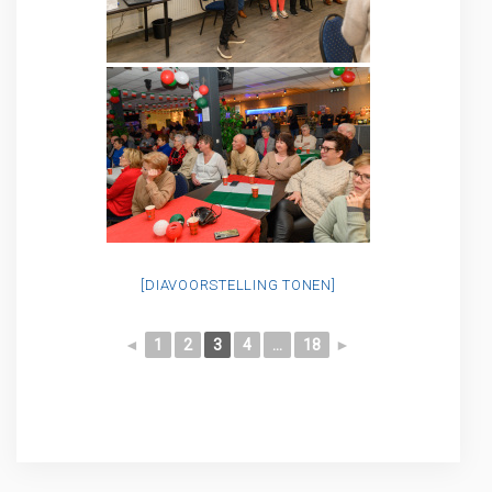
[DIAVOORSTELLING TONEN]
◄
1
2
3
4
...
18
►