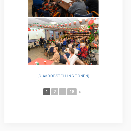
[DIAVOORSTELLING TONEN]
1
2
...
18
►