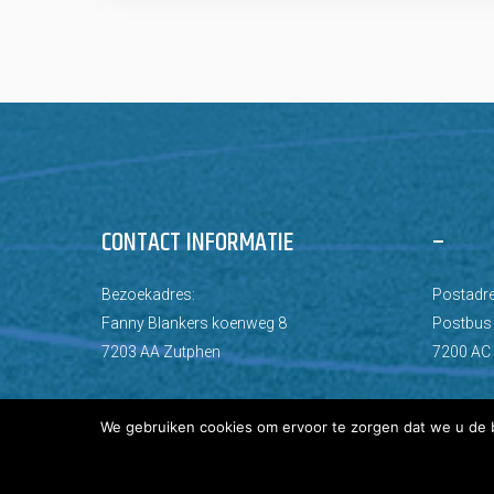
CONTACT INFORMATIE
–
Bezoekadres:
Postadre
Fanny Blankers koenweg 8
Postbus
7203 AA Zutphen
7200 AC
We gebruiken cookies om ervoor te zorgen dat we u de b
© Copyright 2026 AZC Zutphen