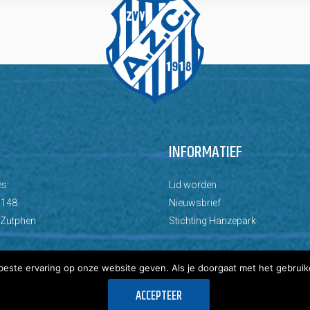
INFORMATIEF
s:
Lid worden
 148
Nieuwsbrief
 Zutphen
Stichting Hanzepark
este ervaring op onze website geven. Als je doorgaat met het gebruik
ACCEPTEER