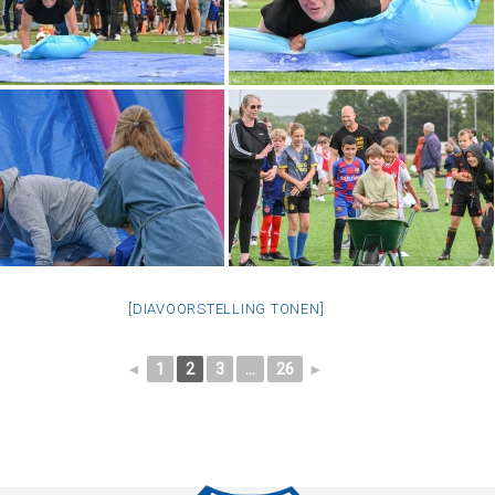
[DIAVOORSTELLING TONEN]
◄
1
2
3
...
26
►