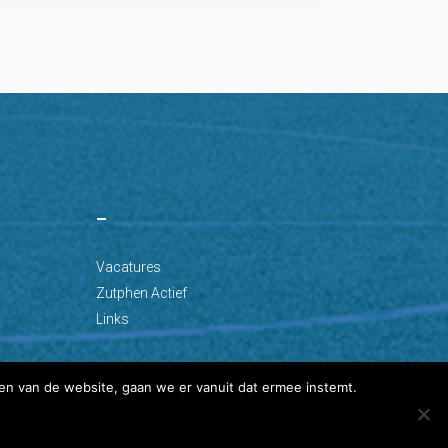
–
Vacatures
Zutphen Actief
Links
en van de website, gaan we er vanuit dat ermee instemt.
Ontwikkeld door: Best4u Group B.V.