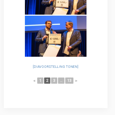
[DIAVOORSTELLING TONEN]
◄
1
2
3
...
13
►