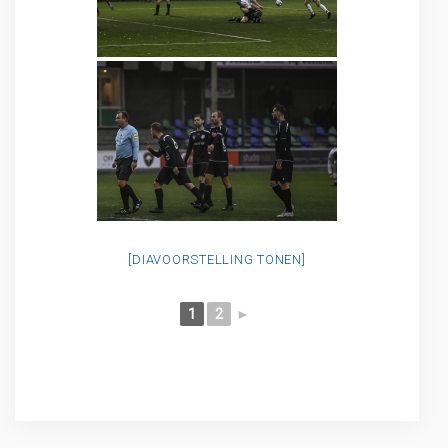
[DIAVOORSTELLING TONEN]
1
2
►