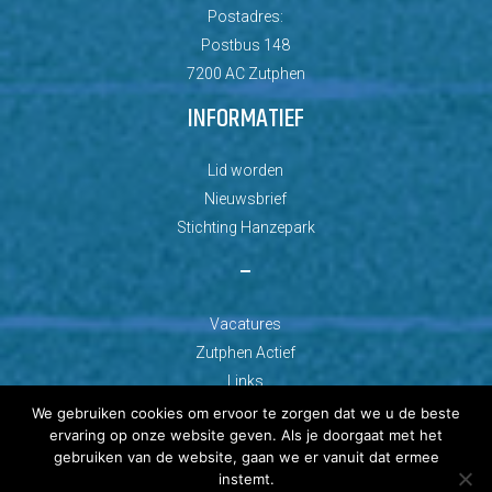
Postadres:
Postbus 148
7200 AC Zutphen
INFORMATIEF
Lid worden
Nieuwsbrief
Stichting Hanzepark
–
Vacatures
Zutphen Actief
Links
We gebruiken cookies om ervoor te zorgen dat we u de beste
ervaring op onze website geven. Als je doorgaat met het
gebruiken van de website, gaan we er vanuit dat ermee
instemt.