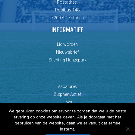
Postadres:
Postbus 148
7200 AC Zutphen
INFORMATIEF
Lid worden
Nieuwsbrief
Stichting Hanzepark
–
Vacatures
Zutphen Actief
Links
We gebruiken cookies om ervoor te zorgen dat we u de beste
ervaring op onze website geven. Als je doorgaat met het
gebruiken van de website, gaan we er vanuit dat ermee
instemt.
© Copyright 2026 AZC Zutphen