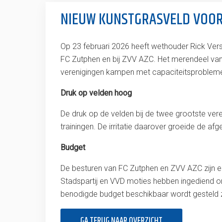
NIEUW KUNSTGRASVELD VOOR 
Op 23 februari 2026 heeft wethouder Rick Ver
FC Zutphen en bij ZVV AZC. Het merendeel van 
verenigingen kampen met capaciteitsprobleme
Druk op velden hoog
De druk op de velden bij de twee grootste ve
trainingen. De irritatie daarover groeide de afg
Budget
De besturen van FC Zutphen en ZVV AZC zijn erg
Stadspartij en VVD moties hebben ingediend om
benodigde budget beschikbaar wordt gesteld z
GA TERUG NAAR OVERZICHT