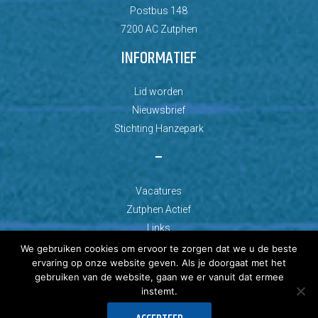
Postbus 148
7200 AC Zutphen
INFORMATIEF
Lid worden
Nieuwsbrief
Stichting Hanzepark
–
Vacatures
Zutphen Actief
Links
We gebruiken cookies om ervoor te zorgen dat we u de beste
ervaring op onze website geven. Als je doorgaat met het
gebruiken van de website, gaan we er vanuit dat ermee
instemt.
© Copyright 2026 AZC Zutphen