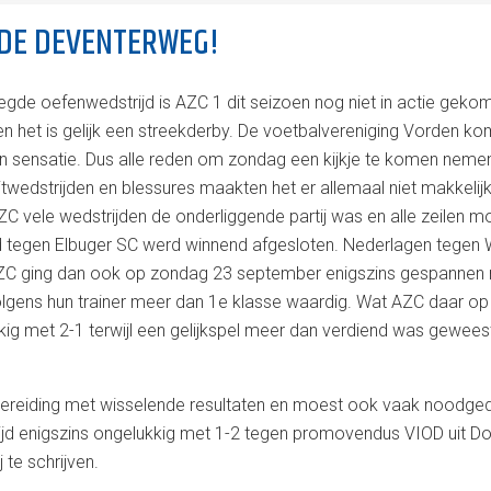
N DE DEVENTERWEG!
egde oefenwedstrijd is AZC 1 dit seizoen nog niet in actie gek
en het is gelijk een streekderby. De voetbalvereniging Vorden ko
en sensatie. Dus alle reden om zondag een kijkje te komen nem
wedstrijden en blessures maakten het er allemaal niet makkelij
 vele wedstrijden de onderliggende partij was en alle zeilen mo
ijd tegen Elbuger SC werd winnend afgesloten. Nederlagen tege
AZC ging dan ook op zondag 23 september enigszins gespannen r
n volgens hun trainer meer dan 1e klasse waardig. Wat AZC daar o
g met 2-1 terwijl een gelijkspel meer dan verdiend was geweest
eiding met wisselende resultaten en moest ook vaak noodged
ijd enigszins ongelukkig met 1-2 tegen promovendus VIOD uit D
te schrijven.