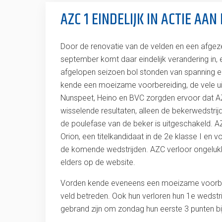
AZC 1 EINDELIJK IN ACTIE AA
Door de renovatie van de velden en een afgez
september komt daar eindelijk verandering in, 
afgelopen seizoen bol stonden van spanning 
kende een moeizame voorbereiding, de vele uit
Nunspeet, Heino en BVC zorgden ervoor dat AZC
wisselende resultaten, alleen de bekerwedstr
de poulefase van de beker is uitgeschakeld. 
Orion, een titelkandidaat in de 2e klasse I e
de komende wedstrijden. AZC verloor ongelukki
elders op de website.
Vorden kende eveneens een moeizame voorber
veld betreden. Ook hun verloren hun 1e wedstr
gebrand zijn om zondag hun eerste 3 punten bij 