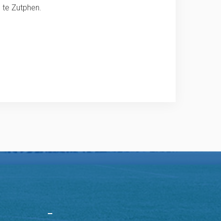
 te Zutphen.
–