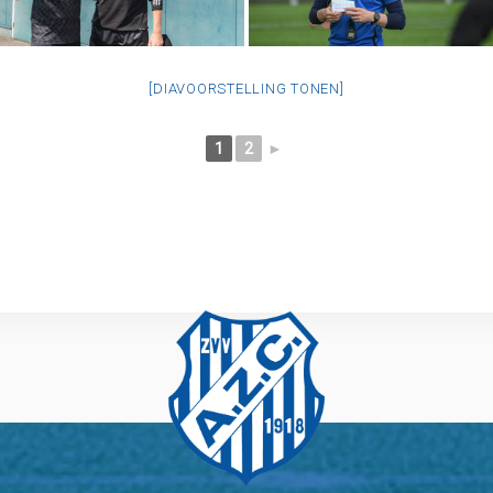
[DIAVOORSTELLING TONEN]
1
2
►