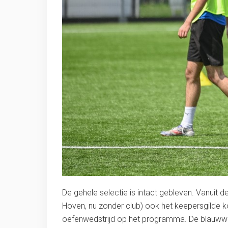
De gehele selectie is intact gebleven. Vanuit
Hoven, nu zonder club) ook het keepersgilde 
oefenwedstrijd op het programma. De blauwwit