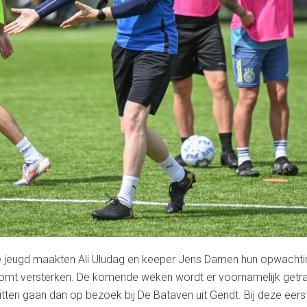
 de jeugd maakten Ali Uludag en keeper Jens Damen hun opwachtin
komt versterken. De komende weken wordt er voornamelijk getra
ten gaan dan op bezoek bij De Bataven uit Gendt. Bij deze eer