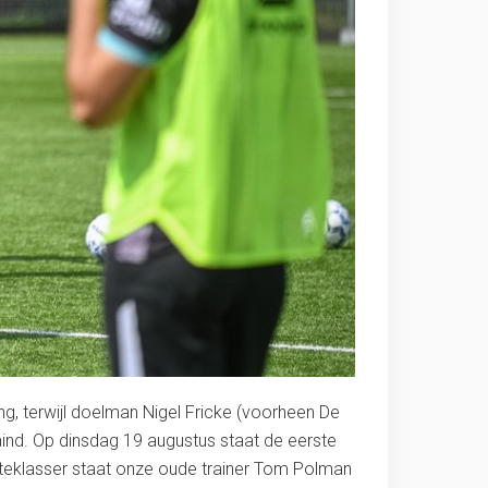
g, terwijl doelman Nigel Fricke (voorheen De
ind. Op dinsdag 19 augustus staat de eerste
steklasser staat onze oude trainer Tom Polman