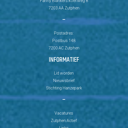
Fanny Blankers koenweg 8
7203 AA Zutphen
–
Postadres:
Postbus 148
7200 AC Zutphen
INFORMATIEF
Lid worden
Nieuwsbrief
Stichting Hanzepark
–
Vacatures
Zutphen Actief
Links