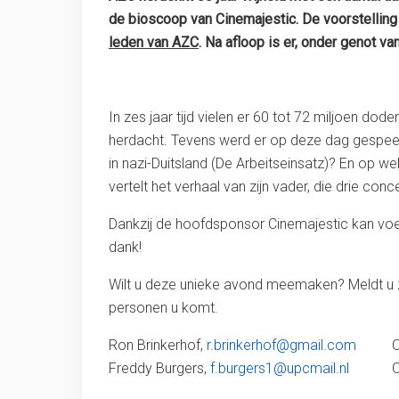
de bioscoop van Cinemajestic. De voorstelling 
leden van AZC
. Na afloop is er, onder genot va
In zes jaar tijd vielen er 60 tot 72 miljoen d
herdacht. Tevens werd er op deze dag gespee
in nazi-Duitsland (De Arbeitseinsatz)? En op w
vertelt het verhaal van zijn vader, die drie con
Dankzij de hoofdsponsor Cinemajestic kan voet
dank!
Wilt u deze unieke avond meemaken? Meldt u 
personen u komt.
Ron Brinkerhof,
r.brinkerhof@gmail.com
Of st
Freddy Burgers,
f.burgers1@upcmail.nl
Of stu