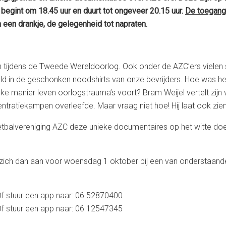
begint om 18.45 uur en duurt tot ongeveer 20.15 uur.
De toegang 
n een drankje, de gelegenheid tot napraten.
oden tijdens de Tweede Wereldoorlog. Ook onder de AZC’ers vielen
ld in de geschonken noodshirts van onze bevrijders. Hoe was h
elke manier leven oorlogstrauma’s voort? Bram Weijel vertelt zij
centratiekampen overleefde. Maar vraag niet hoe! Hij laat ook zien 
balvereniging AZC deze unieke documentaires op het witte doek 
zich dan aan voor woensdag 1 oktober bij een van onderstaan
uur een app naar: 06 52870400
ur een app naar: 06 12547345