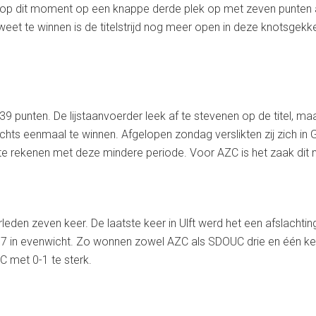
n op dit moment op een knappe derde plek op met zeven punten
t te winnen is de titelstrijd nog meer open in deze knotsgekke
39 punten. De lijstaanvoerder leek af te stevenen op de titel, maa
lechts eenmaal te winnen. Afgelopen zondag verslikten zij zich i
te rekenen met deze mindere periode. Voor AZC is het zaak dit n
leden zeven keer. De laatste keer in Ulft werd het een afslachti
/17 in evenwicht. Zo wonnen zowel AZC als SDOUC drie en één ke
 met 0-1 te sterk.