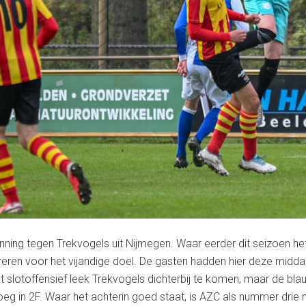
ing tegen Trekvogels uit Nijmegen. Waar eerder dit seizoen he
opereren voor het vijandige doel. De gasten hadden hier deze mi
n het slotoffensief leek Trekvogels dichterbij te komen, maar de 
g in 2F. Waar het achterin goed staat, is AZC als nummer drie