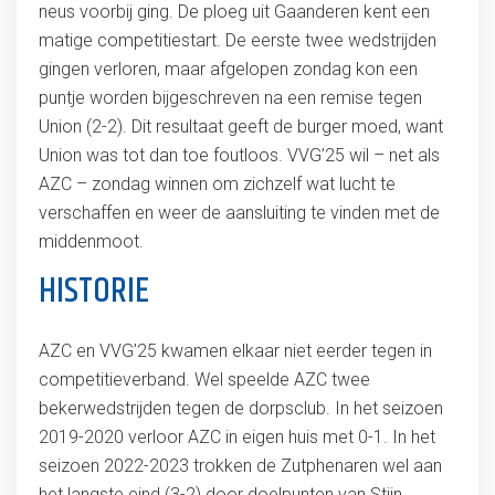
neus voorbij ging. De ploeg uit Gaanderen kent een
matige competitiestart. De eerste twee wedstrijden
gingen verloren, maar afgelopen zondag kon een
puntje worden bijgeschreven na een remise tegen
Union (2-2). Dit resultaat geeft de burger moed, want
Union was tot dan toe foutloos. VVG’25 wil – net als
AZC – zondag winnen om zichzelf wat lucht te
verschaffen en weer de aansluiting te vinden met de
middenmoot.
HISTORIE
AZC en VVG’25 kwamen elkaar niet eerder tegen in
competitieverband. Wel speelde AZC twee
bekerwedstrijden tegen de dorpsclub. In het seizoen
2019-2020 verloor AZC in eigen huis met 0-1. In het
seizoen 2022-2023 trokken de Zutphenaren wel aan
het langste eind (3-2) door doelpunten van Stijn