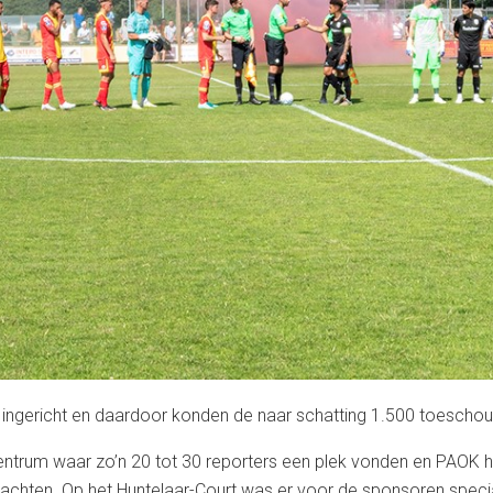
ngericht en daardoor konden de naar schatting 1.500 toeschou
rum waar zo’n 20 tot 30 reporters een plek vonden en PAOK had
rachten.
Op het Huntelaar-Court was er voor de sponsoren speci