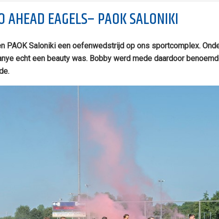
O AHEAD EAGELS– PAOK SALONIKI
 en PAOK Saloniki een oefenwedstrijd op ons sportcomplex. On
anye echt een beauty was. Bobby werd mede daardoor benoemd t
de.