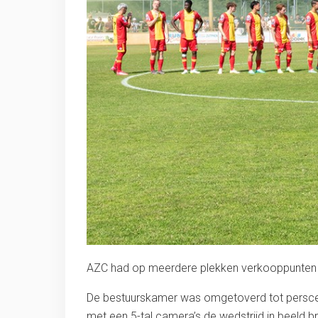
AZC had op meerdere plekken verkooppunten i
De bestuurskamer was omgetoverd tot perscent
met een 5-tal camera’s de wedstrijd in beeld b