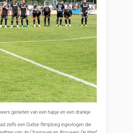
wers genieten van een hapje en een drankje.
 zelfs een Duitse filmploeg ingevlogen die
aalbier van
de Chamaven
en
Brouwerij
De Werf