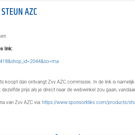
 STEUN AZC
sen.
 link:
b=8418&shop_id=2044&so=ma
 iets koopt dan ontvangt Zvv AZC commissie. In de link is namel
 dezelfde prijs als je direct naar de webwinkel zou gaan, vanda
ina van Zvv AZC via:
https://www.sponsorkliks.com/products/