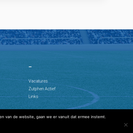
–
Vacatures
Zutphen Actief
Links
en van de website, gaan we er vanuit dat ermee instemt.
Ontwikkeld door: Best4u Group B.V.