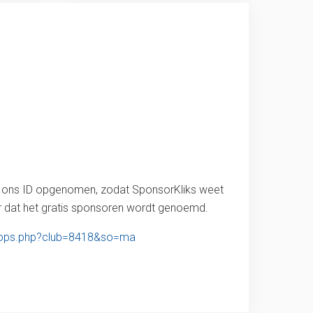
ijk ons ID opgenomen, zodat SponsorKliks weet
ar dat het gratis sponsoren wordt genoemd.
shops.php?club=8418&so=ma