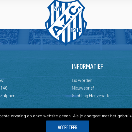
INFORMATIEF
s:
Lid worden
 148
Nieuwsbrief
 Zutphen
Stichting Hanzepark
este ervaring op onze website geven. Als je doorgaat met het gebruik
ACCEPTEER