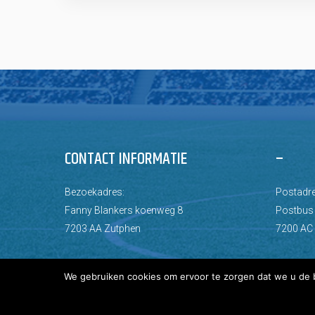
CONTACT INFORMATIE
–
Bezoekadres:
Postadre
Fanny Blankers koenweg 8
Postbus
7203 AA Zutphen
7200 AC
We gebruiken cookies om ervoor te zorgen dat we u de b
© Copyright 2026 AZC Zutphen