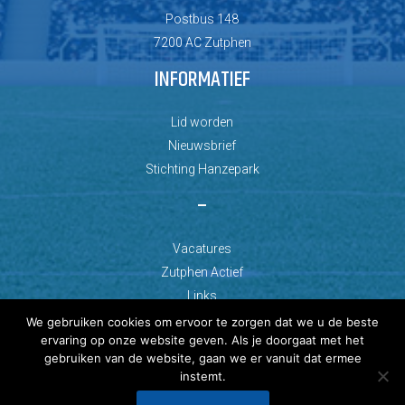
Postbus 148
7200 AC Zutphen
INFORMATIEF
Lid worden
Nieuwsbrief
Stichting Hanzepark
–
Vacatures
Zutphen Actief
Links
We gebruiken cookies om ervoor te zorgen dat we u de beste
ervaring op onze website geven. Als je doorgaat met het
gebruiken van de website, gaan we er vanuit dat ermee
instemt.
© Copyright 2026 AZC Zutphen