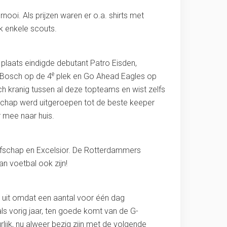
nooi. Als prijzen waren er o.a. shirts met
ok enkele scouts.
plaats eindigde debutant Patro Eisden,
e
 Bosch op de 4
plek en Go Ahead Eagles op
ch kranig tussen al deze topteams en wist zelfs
schap werd uitgeroepen tot de beste keeper
 mee naar huis.
aafschap en Excelsior. De Rotterdammers
n voetbal ook zijn!
ar uit omdat een aantal voor één dag
ls vorig jaar, ten goede komt van de G-
rlijk, nu alweer bezig zijn met de volgende