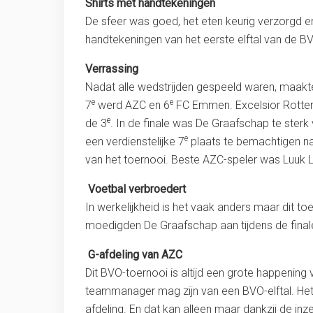
Shirts met handtekeningen
De sfeer was goed, het eten keurig verzorgd en 
handtekeningen van het eerste elftal van de 
Verrassing
Nadat alle wedstrijden gespeeld waren, maak
e
e
7
werd AZC en 6
FC Emmen. Excelsior Rotter
e
de 3
. In de finale was De Graafschap te sterk
e
een verdienstelijke 7
plaats te bemachtigen na
van het toernooi. Beste AZC-speler was Luuk 
Voetbal verbroedert
In werkelijkheid is het vaak anders maar dit 
moedigden De Graafschap aan tijdens de finale
G-afdeling van AZC
Dit BVO-toernooi is altijd een grote happening
teammanager mag zijn van een BVO-elftal. Het 
afdeling. En dat kan alleen maar dankzij de inze