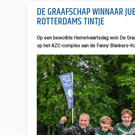
DE GRAAFSCHAP WINNAAR JUB
ROTTERDAMS TINTJE
Op een bewolkte Hemelvaartsdag won De Graafs
op het AZC-complex aan de Fanny Blankers-K