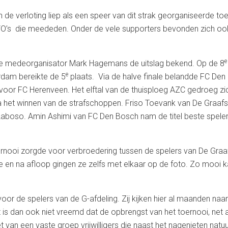
de verloting liep als een speer van dit strak georganiseerde toer
BVO’s die meededen. Onder de vele supporters bevonden zich o
e
te medeorganisator Mark Hagemans de uitslag bekend. Op de 8
e
dam bereikte de 5
plaats. Via de halve finale belandde FC Den
 voor FC Herenveen. Het elftal van de thuisploeg AZC gedroeg zi
 het winnen van de strafschoppen. Friso Toevank van De Graaf
Laboso. Amin Ashimi van FC Den Bosch nam de titel beste speler
toernooi zorgde voor verbroedering tussen de spelers van De Gr
 en na afloop gingen ze zelfs met elkaar op de foto. Zo mooi ka
 voor de spelers van de G-afdeling. Zij kijken hier al maanden na
is dan ook niet vreemd dat de opbrengst van het toernooi, net a
t van een vaste groep vrijwilligers die naast het nagenieten natuu