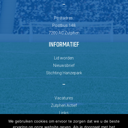
–
Postadres:
Postbus 148
7200 AC Zutphen
INFORMATIEF
Lid worden
Nieuwsbrief
Stichting Hanzepark
–
Vacatures
Zutphen Actief
Links
We gebruiken cookies om ervoor te zorgen dat we u de beste
ervaring op onze website geven. Als je doorgaat met het