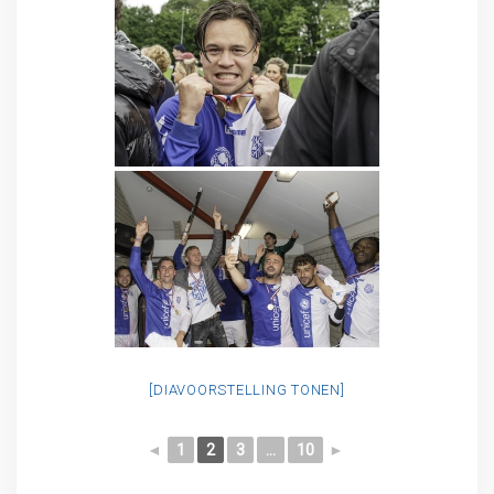
[DIAVOORSTELLING TONEN]
◄
1
2
3
...
10
►