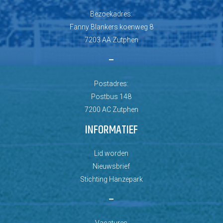
Bezoekadres:
Fanny Blankers koenweg 8
7203 AA Zutphen
–
Postadres:
Postbus 148
7200 AC Zutphen
INFORMATIEF
Lid worden
Nieuwsbrief
Stichting Hanzepark
–