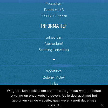
Postadres:
Postbus 148
7200 AC Zutphen
INFORMATIEF
Lid worden
Nieuwsbrief
Stichting Hanzepark
–
Vacatures
Zutphen Actief
Links
We gebruiken cookies om ervoor te zorgen dat we u de beste
ervaring op onze website geven. Als je doorgaat met het
gebruiken van de website, gaan we er vanuit dat ermee
instemt.