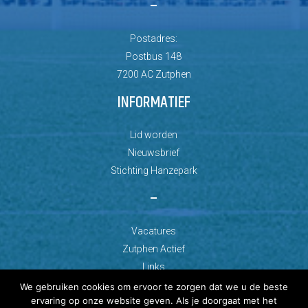
–
Postadres:
Postbus 148
7200 AC Zutphen
INFORMATIEF
Lid worden
Nieuwsbrief
Stichting Hanzepark
–
Vacatures
Zutphen Actief
Links
We gebruiken cookies om ervoor te zorgen dat we u de beste
ervaring op onze website geven. Als je doorgaat met het