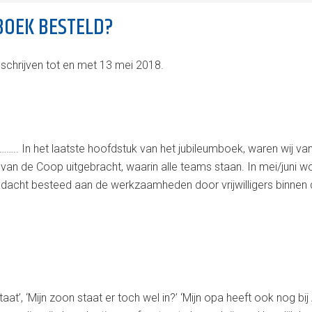
BOEK BESTELD?
nschrijven tot en met 13 mei 2018.
. In het laatste hoofdstuk van het jubileumboek, waren wij van pl
 van de Coop uitgebracht, waarin alle teams staan. In mei/juni 
andacht besteed aan de werkzaamheden door vrijwilligers binnen 
aat’, ‘Mijn zoon staat er toch wel in?’ ‘Mijn opa heeft ook nog bij 