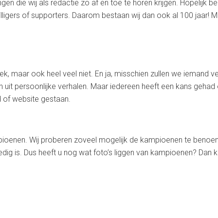
n die wij als redactie zo af en toe te horen krijgen. Hopelijk b
willigers of supporters. Daarom bestaan wij dan ook al 100 jaar! 
 maar ook heel veel niet. En ja, misschien zullen we iemand ver
 en uit persoonlijke verhalen. Maar iedereen heeft een kans geha
d of website gestaan.
pioenen. Wij proberen zoveel mogelijk de kampioenen te benoem
olledig is. Dus heeft u nog wat foto’s liggen van kampioenen? Dan