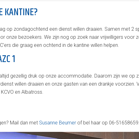
DE KANTINE?
raag op zondagochtend een dienst willen draaien. Samen met 2 s
oor onze bezoekers. We zijn nog op zoek naar vrijwilligers voor
’ers die graag een ochtend in de kantine willen helpen.
AZC 1
het altijd gezellig druk op onze accommodatie. Daarom zijn we op 
ienst willen draaien en onze gasten van een drankje voorzien. V
k KCVO en Albatross.
ragen? Mail dan met
Susanne Beumer
of bel haar op 06-51658659