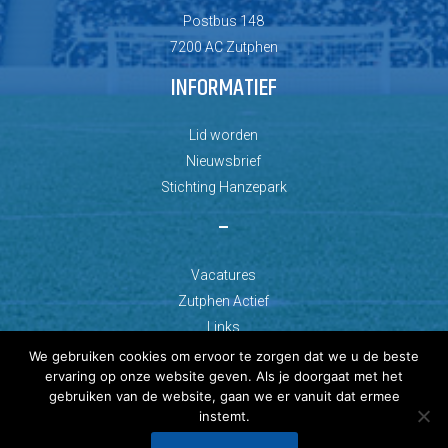
Postbus 148
7200 AC Zutphen
INFORMATIEF
Lid worden
Nieuwsbrief
Stichting Hanzepark
–
Vacatures
Zutphen Actief
Links
We gebruiken cookies om ervoor te zorgen dat we u de beste
ervaring op onze website geven. Als je doorgaat met het
gebruiken van de website, gaan we er vanuit dat ermee
instemt.
© Copyright 2026 AZC Zutphen