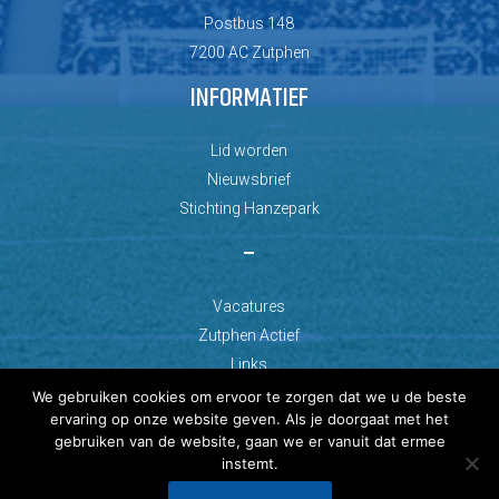
Postbus 148
7200 AC Zutphen
INFORMATIEF
Lid worden
Nieuwsbrief
Stichting Hanzepark
–
Vacatures
Zutphen Actief
Links
We gebruiken cookies om ervoor te zorgen dat we u de beste
ervaring op onze website geven. Als je doorgaat met het
gebruiken van de website, gaan we er vanuit dat ermee
instemt.
© Copyright 2026 AZC Zutphen