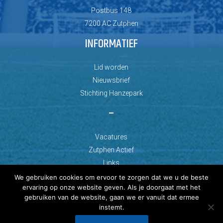
Postbus 148
7200 AC Zutphen
INFORMATIEF
Lid worden
Nieuwsbrief
Stichting Hanzepark
–
Vacatures
Zutphen Actief
Links
We gebruiken cookies om ervoor te zorgen dat we u de beste
ervaring op onze website geven. Als je doorgaat met het
gebruiken van de website, gaan we er vanuit dat ermee
instemt.
© Copyright 2026 AZC Zutphen