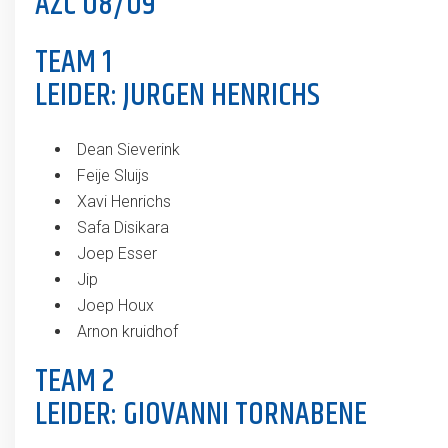
AZC O8/O9
TEAM 1
LEIDER: JURGEN HENRICHS
Dean Sieverink
Feije Sluijs
Xavi Henrichs
Safa Disikara
Joep Esser
Jip
Joep Houx
Arnon kruidhof
TEAM 2
LEIDER: GIOVANNI TORNABENE