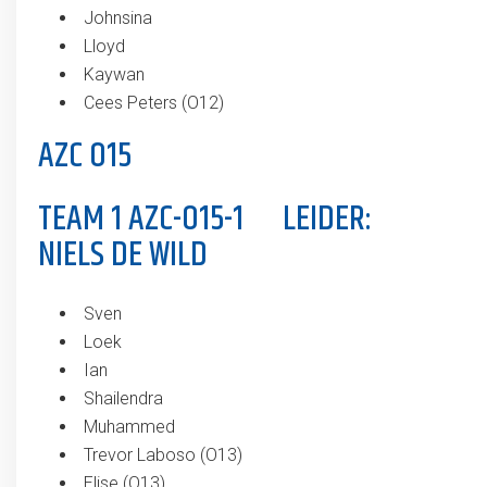
Johnsina
Lloyd
Kaywan
Cees Peters (O12)
AZC O15
TEAM 1 AZC-O15-1 LEIDER:
NIELS DE WILD
Sven
Loek
Ian
Shailendra
Muhammed
Trevor Laboso (O13)
Elise (O13)