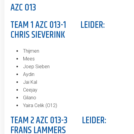
AZC O13
TEAM 1 AZC 013-1 LEIDER:
CHRIS SIEVERINK
Thijmen
Mees
Joep Sieben
Aydin
Jai Kal
Ceejay
Gilano
Yaira Celik (O12)
TEAM 2 AZC 013-3 LEIDER:
FRANS LAMMERS