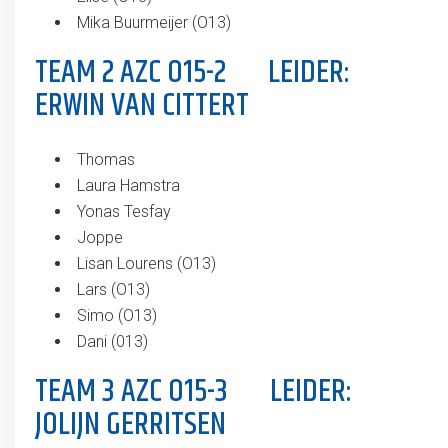
Mika Buurmeijer (O13)
TEAM 2 AZC O15-2 LEIDER:
ERWIN VAN CITTERT
Thomas
Laura Hamstra
Yonas Tesfay
Joppe
Lisan Lourens (O13)
Lars (O13)
Simo (O13)
Dani (013)
TEAM 3 AZC O15-3 LEIDER:
JOLIJN GERRITSEN