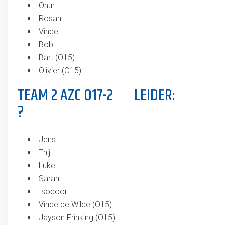
Onur
Rosan
Vince
Bob
Bart (O15)
Olivier (O15)
TEAM 2 AZC O17-2 LEIDER:
?
Jens
Thij
Luke
Sarah
Isodoor
Vince de Wilde (O15)
Jayson Frinking (O15)