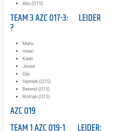
Abu (O15)
TEAM 3 AZC O17-3: LEIDER
?
Manu
Issac
Kaan
Jesse
Gijs
Yanniek (O15)
Berend (O15)
Roman (O15)
AZC O19
TEAM 1 AZC O19-1 LEIDER: