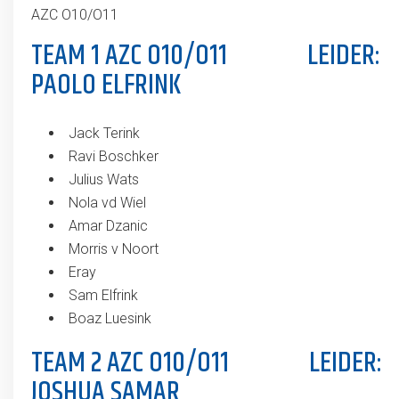
AZC O10/O11
TEAM 1 AZC O10/O11 LEIDER:
PAOLO ELFRINK
Jack Terink
Ravi Boschker
Julius Wats
Nola vd Wiel
Amar Dzanic
Morris v Noort
Eray
Sam Elfrink
Boaz Luesink
TEAM 2 AZC O10/O11 LEIDER:
JOSHUA SAMAR