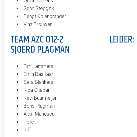
Quint Behrens
Senn Steggink
Bengt Kolenbrander
Vinz Brouwer
TEAM AZC O12-2 LEIDER:
SJOERD PLAGMAN
Tim Lammers
Emin Baslilaar
Sara Blankers
Rida Chabari
Revi Buurmeijer
Boris Plagman
Aidin Manescu
Pelle
Riff