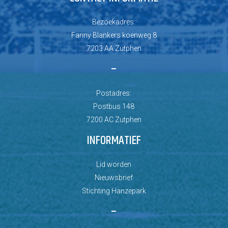
Bezoekadres:
Fanny Blankers koenweg 8
7203 AA Zutphen
–
Postadres:
Postbus 148
7200 AC Zutphen
INFORMATIEF
Lid worden
Nieuwsbrief
Stichting Hanzepark
–