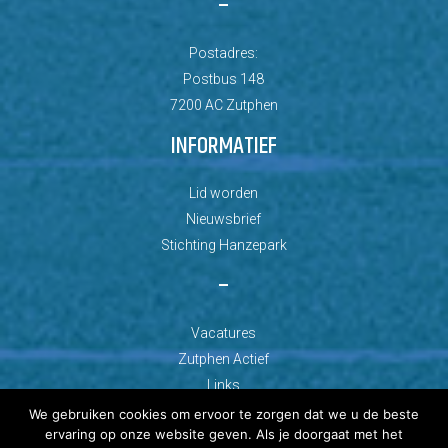
–
Postadres:
Postbus 148
7200 AC Zutphen
INFORMATIEF
Lid worden
Nieuwsbrief
Stichting Hanzepark
–
Vacatures
Zutphen Actief
Links
We gebruiken cookies om ervoor te zorgen dat we u de beste
ervaring op onze website geven. Als je doorgaat met het