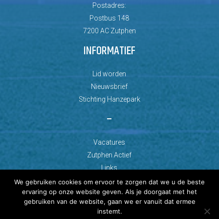
Postadres:
Postbus 148
7200 AC Zutphen
INFORMATIEF
Lid worden
Nieuwsbrief
Stichting Hanzepark
–
Vacatures
Zutphen Actief
Links
We gebruiken cookies om ervoor te zorgen dat we u de beste
ervaring op onze website geven. Als je doorgaat met het
gebruiken van de website, gaan we er vanuit dat ermee
instemt.
© Copyright 2026 AZC Zutphen