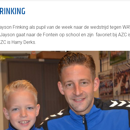
FRINKING
yson Frinking als pupil van de week naar de wedstrijd tegen WA
yson gaat naar de Fontein op school en zijn favoriet bij AZC is n
AZC is Harry Derks.