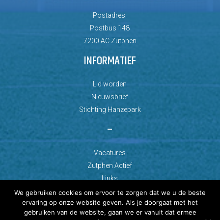
Postadres:
Postbus 148
7200 AC Zutphen
INFORMATIEF
Lid worden
Nieuwsbrief
Stichting Hanzepark
–
Vacatures
Zutphen Actief
Links
We gebruiken cookies om ervoor te zorgen dat we u de beste
ervaring op onze website geven. Als je doorgaat met het
gebruiken van de website, gaan we er vanuit dat ermee