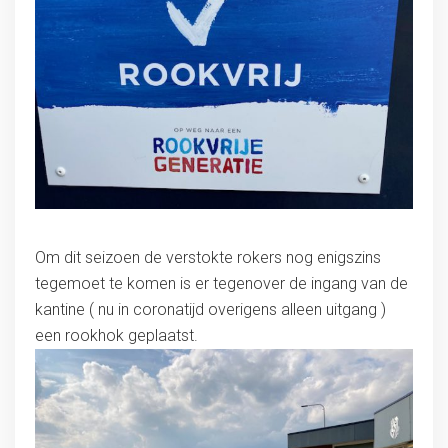
Om dit seizoen de verstokte rokers nog enigszins
tegemoet te komen is er tegenover de ingang van de
kantine ( nu in coronatijd overigens alleen uitgang )
een rookhok geplaatst.